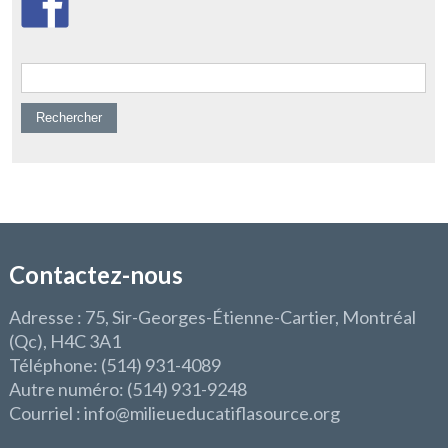
Rechercher :
Contactez-nous
Adresse : 75, Sir-Georges-Étienne-Cartier, Montréal
(Qc), H4C 3A1
Téléphone: (514) 931-4089
Autre numéro: (514) 931-9248
Courriel : info@milieueducatiflasource.org