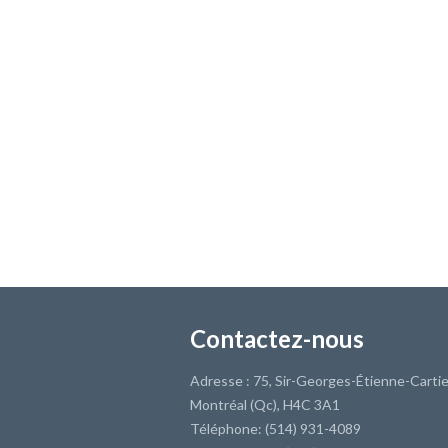
Contactez-nous
Adresse : 75, Sir-Georges-Étienne-Cartie
Montréal (Qc), H4C 3A1
Téléphone: (514) 931-4089