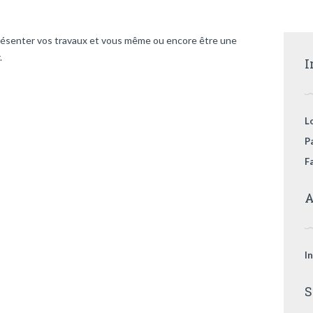
 présenter vos travaux et vous même ou encore être une
.
I
L
P
F
A
I
S